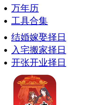
万年历
工具合集
结婚嫁娶择日
入宅搬家择日
开张开业择日