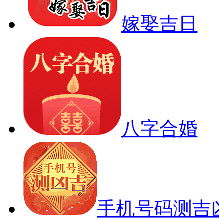
嫁娶吉日
八字合婚
手机号码测吉