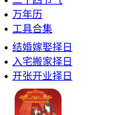
万年历
工具合集
结婚嫁娶择日
入宅搬家择日
开张开业择日