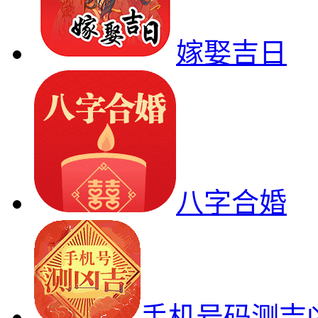
嫁娶吉日
八字合婚
手机号码测吉