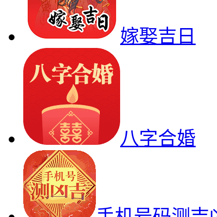
嫁娶吉日
八字合婚
手机号码测吉