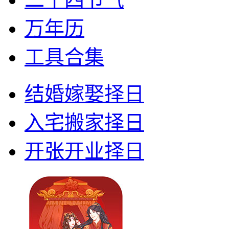
万年历
工具合集
结婚嫁娶择日
入宅搬家择日
开张开业择日