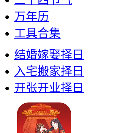
万年历
工具合集
结婚嫁娶择日
入宅搬家择日
开张开业择日