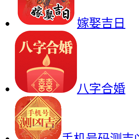
嫁娶吉日
八字合婚
手机号码测吉