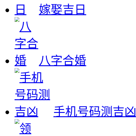
嫁娶吉日
八字合婚
手机号码测吉