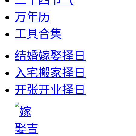
万年历
工具合集
结婚嫁娶择日
入宅搬家择日
开张开业择日