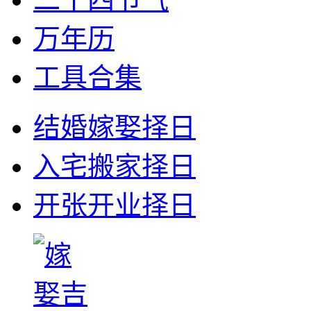
万年历
工具合集
结婚嫁娶择日
入宅搬家择日
开张开业择日