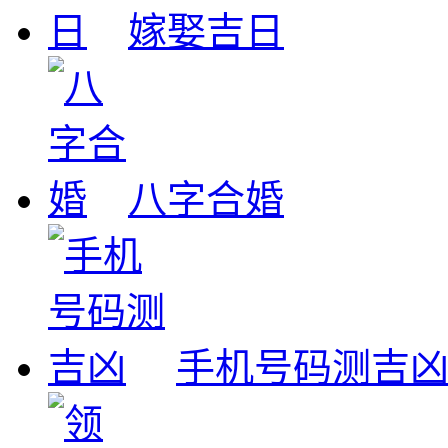
嫁娶吉日
八字合婚
手机号码测吉