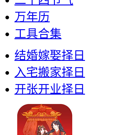
万年历
工具合集
结婚嫁娶择日
入宅搬家择日
开张开业择日