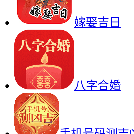
嫁娶吉日
八字合婚
手机号码测吉