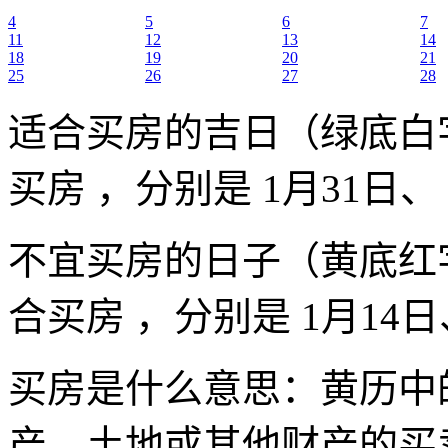
4
5
6
7
11
12
13
14
18
19
20
21
25
26
27
28
适合买房的吉日（绿底白
买房 ，分别是 1月31日、
不宜买房的日子（黄底红
合买房 ，分别是 1月14日、
买房是什么意思：黄历中
产、土地或其他财产的买