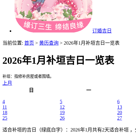
订婚吉日
当前位置:
首页
>
黄历查询
> 2026年1月补垣吉日一览表
2026年1月补垣吉日一览表
补垣：指修补房屋或者围墙。
上月
日
一
4
5
6
11
12
13
18
19
20
25
26
27
适合补垣的吉日（绿底白字）
：2026年1月共有2天适合补垣 ，