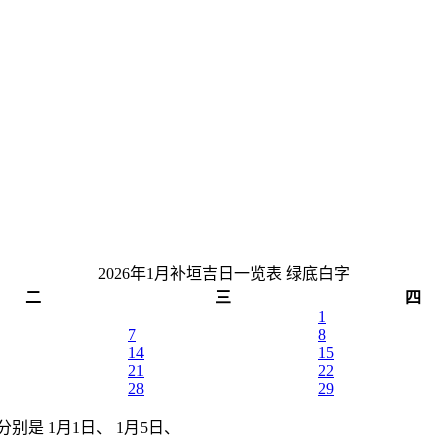
2026年1月补垣吉日一览表
绿底白字
二
三
四
1
7
8
14
15
21
22
28
29
分别是 1月1日、 1月5日、