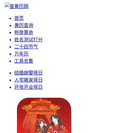
首页
黄历查询
称骨算命
姓名测试打分
二十四节气
万年历
工具合集
结婚嫁娶择日
入宅搬家择日
开张开业择日