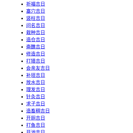
祈福吉日
塞穴吉日
竖柱吉日
问名吉日
栽种吉日
造仓吉日
斋醮吉日
修造吉日
打猎吉日
会亲友吉日
补垣吉日
放水吉日
理发吉日
针灸吉日
求子吉日
造畜稠吉日
开厕吉日
打鱼吉日
开池吉日