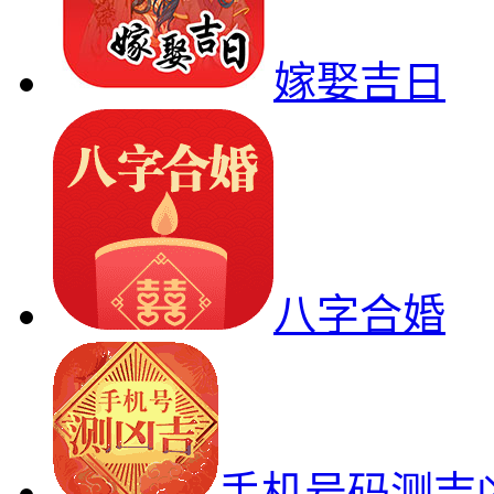
嫁娶吉日
八字合婚
手机号码测吉