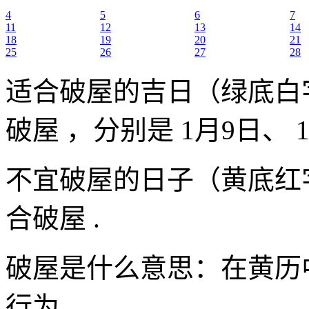
4
5
6
7
11
12
13
14
18
19
20
21
25
26
27
28
适合破屋的吉日（绿底白
破屋 ，分别是 1月9日、 
不宜破屋的日子（黄底红
合破屋 .
破屋是什么意思：在黄历
行为。