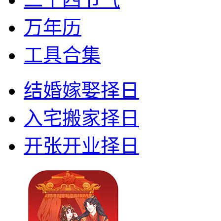
万年历
工具合集
结婚嫁娶择日
入宅搬家择日
开张开业择日