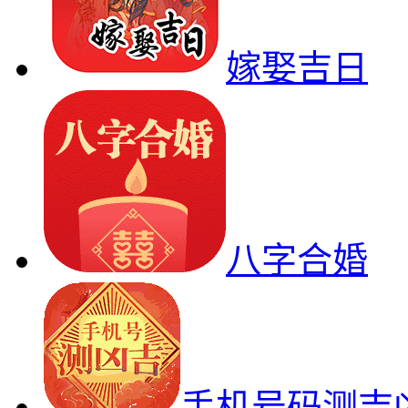
嫁娶吉日
八字合婚
手机号码测吉