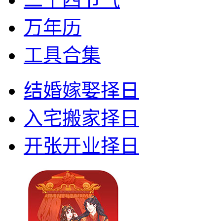
万年历
工具合集
结婚嫁娶择日
入宅搬家择日
开张开业择日