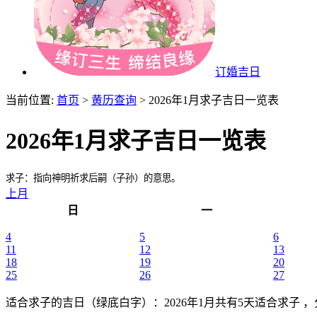
订婚吉日
当前位置:
首页
>
黄历查询
> 2026年1月求子吉日一览表
2026年1月求子吉日一览表
求子：指向神明祈求后嗣（子孙）的意思。
上月
日
一
4
5
6
11
12
13
18
19
20
25
26
27
适合求子的吉日（绿底白字）
：2026年1月共有5天适合求子 ，分