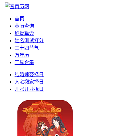
首页
黄历查询
称骨算命
姓名测试打分
二十四节气
万年历
工具合集
结婚嫁娶择日
入宅搬家择日
开张开业择日