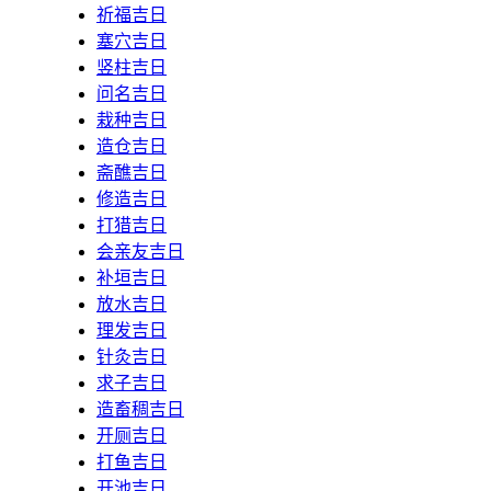
祈福吉日
塞穴吉日
竖柱吉日
问名吉日
栽种吉日
造仓吉日
斋醮吉日
修造吉日
打猎吉日
会亲友吉日
补垣吉日
放水吉日
理发吉日
针灸吉日
求子吉日
造畜稠吉日
开厕吉日
打鱼吉日
开池吉日