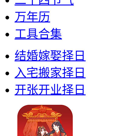
万年历
工具合集
结婚嫁娶择日
入宅搬家择日
开张开业择日