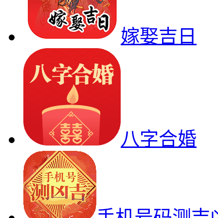
嫁娶吉日
八字合婚
手机号码测吉