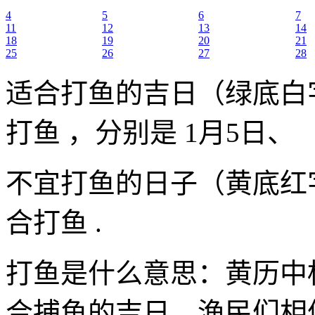
4
5
6
7
11
12
13
14
18
19
20
21
25
26
27
28
适合打鱼的吉日（绿底白
打鱼 ，分别是 1月5日、
不宜打鱼的日子（黄底红
合打鱼 .
打鱼是什么意思：黄历中
合捕鱼的吉日，渔民们相